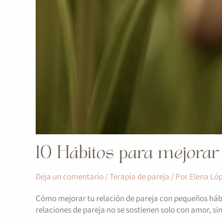
10 Hábitos para mejorar 
Deja un comentario
/
Terapia de pareja
/ Por
Elena Ló
Cómo mejorar tu relación de pareja con pequeños hábito
relaciones de pareja no se sostienen solo con amor, si