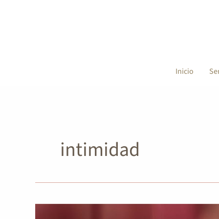
Ir
al
contenido
Inicio
Se
intimidad
10