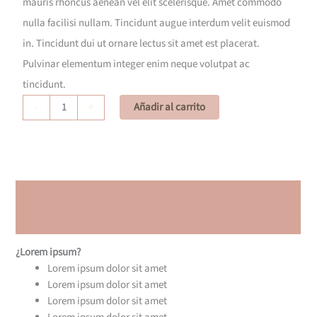
mauris rhoncus aenean vel elit scelerisque. Amet commodo
nulla facilisi nullam. Tincidunt augue interdum velit euismod
in. Tincidunt dui ut ornare lectus sit amet est placerat.
Pulvinar elementum integer enim neque volutpat ac
tincidunt.
Producto
-
+
Añadir al carrito
2
cantidad
Descripción
Valoraciones (0)
¿Lorem ipsum?
Lorem ipsum dolor sit amet
Lorem ipsum dolor sit amet
Lorem ipsum dolor sit amet