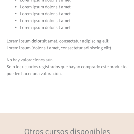
Lorem ipsum dolor sit amet
Lorem ipsum dolor sit amet
Lorem ipsum dolor sit amet
Lorem ipsum dolor sit amet
Lorem ipsum dolor sit amet
Lorem ipsum
dolor
sit amet, consectetur adipiscing
elit
Lorem ipsum (dolor sit amet, consectetur adipiscing elit)
No hay valoraciones aún.
Solo los usuarios registrados que hayan comprado este producto
pueden hacer una valoración.
Otros cursos disponibles